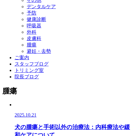
その他
デンタルケア
予防
健康診断
呼吸器
外科
皮膚科
腫瘍
避妊・去勢
ご案内
スタッフブログ
トリミング室
院長ブログ
腫瘍
2025.10.21
犬の腫瘍と手術以外の治療法：内科療法や緩
和ケアについて