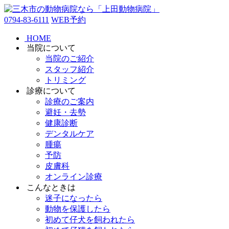
0794-83-6111
WEB予約
HOME
当院について
当院のご紹介
スタッフ紹介
トリミング
診療について
診療のご案内
避妊・去勢
健康診断
デンタルケア
腫瘍
予防
皮膚科
オンライン診療
こんなときは
迷子になったら
動物を保護したら
初めて仔犬を飼われたら