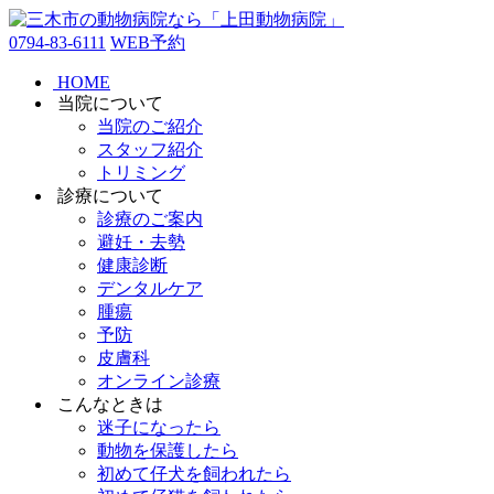
0794-83-6111
WEB予約
HOME
当院について
当院のご紹介
スタッフ紹介
トリミング
診療について
診療のご案内
避妊・去勢
健康診断
デンタルケア
腫瘍
予防
皮膚科
オンライン診療
こんなときは
迷子になったら
動物を保護したら
初めて仔犬を飼われたら