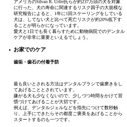
アメリカのSilvan R. Urfer氏らが約237万頭の犬を対象
に行った、犬の寿命に関連するリスク因子の大規模な
研究報告によると、1年に1回スケーリングをしている
犬は、してない犬と比べて死亡リスクが約20%低下す
ることが明らかになっています。
愛犬と1日でも⻑く暮らすために動物病院でのデンタル
ケアが非常に重要といえるでしょう。
お家でのケア
⻭垢・⻭石の付着予防
最も良いとされる方法はデンタルブラシで⻭磨きをし
てあげることとされています。
嫌がる犬も少なくないので、少しづつ時間をかけて習
慣づけてあげることが大切です。
例えば、デンタルジェルなどを指先につけて数秒触
り、上手にできたらその都度ご褒美をあげることから
スタートするのも一つです。