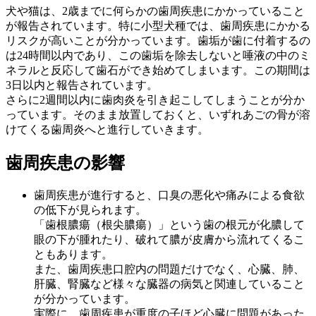
犬や猫は、2歳までに何らかの⻭周疾患にかかっていること
が報告されています。特に小型犬種では、⻭周疾患にかかる
リスクが高いことが分かっています。⻭垢が⻭に付着するの
は24時間以内であり、この⻭垢を除去しないと唾液の中のミ
ネラルと反応して⻭石ができ始めてしまいます。この期間は
3日以内と報告されています。
さらに2週間以内に⻭肉炎を引き起こしてしまうことが分か
っています。そのまま放置しておくと、いずれあごの骨が溶
けてくる⻭周炎へと進行していきます。
⻭周疾患の影響
歯周疾患が進行すると、口臭の悪化や痛みによる食欲
の低下が見られます。
「歯根膿瘍（根尖膿瘍）」という歯の根元が化膿して
眼の下が腫れたり、破れて膿が皮膚から流れてくるこ
ともあります。
また、⻭周疾患口腔内の問題だけでなく、心臓、肺、
肝臓、腎臓など様々な臓器の病気と関連していること
が分かっています。
実際に、歯周疾患が重度の子ほど心臓に問題があった