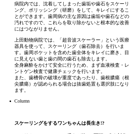
病院内では、沈着してしまった⻭垢や⻭石をスケーリ
ング、ポリッシング（研磨）をして、キレイにするこ
とができます。⻭周病の主な原因は⻭垢や⻭石などの
汚れですので、これらを取り除かないと根本的な改善
にはつながりません。
上田動物病院では、「超音波スケーラー」という医療
器具を使って、スケーリング（歯石除去）を行いま
す。歯周ポケットを含めた歯全体をキレイに磨き、目
に見えない歯と歯の間の歯石も除去します。
全身麻酔をかけて安全に行うため、まず血液検査・レ
ントゲン検査で健康チェックを行います。
また、歯槽骨の破壊が重度であったり、歯根膿瘍（根
尖膿瘍）が認められる場合は抜歯処置も選択肢になり
ます。
Column
スケーリングをするワンちゃんは⻑生き!?