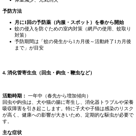
予防方法
月に1回の予防薬（内服・スポット）を春から開始
蚊の侵入を防ぐための室内対策（網戸の使用、蚊取り
対策）
予防期間は「蚊の発生から1カ月後～活動終了1カ月後
まで」が目安
4. 消化管寄生虫（回虫・鉤虫・鞭虫など）
活動時期：
一年中（春先から増加傾向）
回虫や鉤虫は、犬や猫の腸に寄生し、消化器トラブルや栄養
吸収障害を引き起こします。特に子犬や子猫は感染のリスク
が高く、健康への影響が大きいため、定期的な駆虫が必要で
す。
主な症状