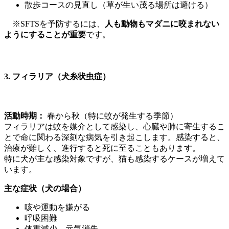
散歩コースの見直し（草が生い茂る場所は避ける）
※SFTSを予防するには、
人も動物もマダニに咬まれない
ようにすることが重要
です。
3. フィラリア（犬糸状虫症）
活動時期：
春から秋（特に蚊が発生する季節）
フィラリアは蚊を媒介として感染し、心臓や肺に寄生するこ
とで命に関わる深刻な病気を引き起こします。感染すると、
治療が難しく、進行すると死に至ることもあります。
特に犬が主な感染対象ですが、猫も感染するケースが増えて
います。
主な症状（犬の場合）
咳や運動を嫌がる
呼吸困難
体重減少、元気消失