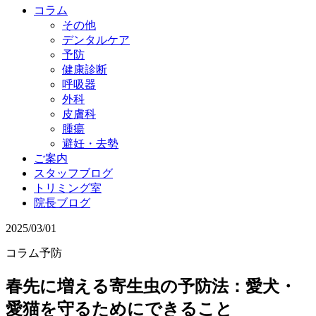
コラム
その他
デンタルケア
予防
健康診断
呼吸器
外科
皮膚科
腫瘍
避妊・去勢
ご案内
スタッフブログ
トリミング室
院長ブログ
2025/03/01
コラム
予防
春先に増える寄生虫の予防法：愛犬・
愛猫を守るためにできること