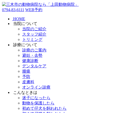
0794-83-6111
WEB予約
HOME
当院について
当院のご紹介
スタッフ紹介
トリミング
診療について
診療のご案内
避妊・去勢
健康診断
デンタルケア
腫瘍
予防
皮膚科
オンライン診療
こんなときは
迷子になったら
動物を保護したら
初めて仔犬を飼われたら