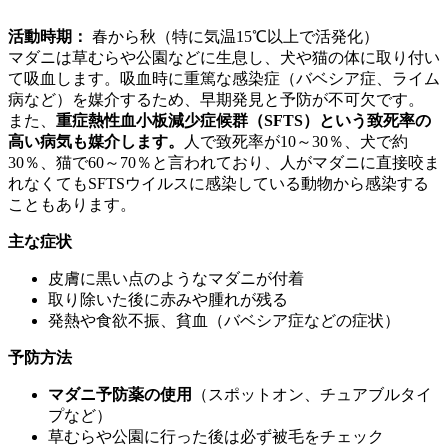
活動時期：
春から秋（特に気温15℃以上で活発化）
マダニは草むらや公園などに生息し、犬や猫の体に取り付い
て吸血します。吸血時に重篤な感染症（バベシア症、ライム
病など）を媒介するため、早期発見と予防が不可欠です。
また、
重症熱性血小板減少症候群（SFTS）という致死率の
高い病気も媒介します。
人で致死率が10～30％、犬で約
30％、猫で60～70％と言われており、人がマダニに直接咬ま
れなくてもSFTSウイルスに感染している動物から感染する
こともあります。
主な症状
皮膚に黒い点のようなマダニが付着
取り除いた後に赤みや腫れが残る
発熱や食欲不振、貧血（バベシア症などの症状）
予防方法
マダニ予防薬の使用
（スポットオン、チュアブルタイ
プなど）
草むらや公園に行った後は必ず被毛をチェック