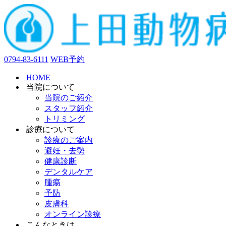
0794-83-6111
WEB予約
HOME
当院について
当院のご紹介
スタッフ紹介
トリミング
診療について
診療のご案内
避妊・去勢
健康診断
デンタルケア
腫瘍
予防
皮膚科
オンライン診療
こんなときは