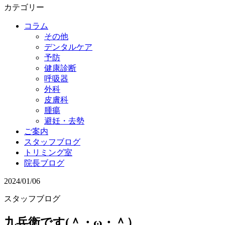
カテゴリー
コラム
その他
デンタルケア
予防
健康診断
呼吸器
外科
皮膚科
腫瘍
避妊・去勢
ご案内
スタッフブログ
トリミング室
院長ブログ
2024/01/06
スタッフブログ
九兵衛です(＾・ω・＾）