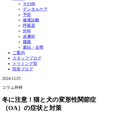
その他
デンタルケア
予防
健康診断
呼吸器
外科
皮膚科
腫瘍
避妊・去勢
ご案内
スタッフブログ
トリミング室
院長ブログ
2024/12/25
コラム
外科
冬に注意！猫と犬の変形性関節症
（OA）の症状と対策