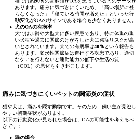
猫では
約90％
の高齢猫がOAを患っているとのデータが
あります。痛みに気づきにくいため、「高い場所に登
らなくなった」「寝ている時間が増えた」といった行
動変化がOAのサインである場合も少なくありません。
犬のOAの有病率
犬では加齢や大型犬に多い疾患であり、特に体重の重
い犬種や過去に関節のけがをした犬に発症リスクが高
いとされています。犬での有病率は
40％
という報告も
あります。変形性関節症は進行する疾患であり、適切
なケアを行わないと運動能力の低下や生活の質
（QOL）の悪化を引き起こします。
痛みに気づきにくいペットの関節炎の症状
猫や犬は、痛みを隠す動物です。そのため、飼い主が見逃し
やすい初期症状があります。
以下の行動変化が見られた場合は、OAの可能性を考えるべ
きです：
猫の場合