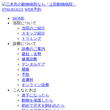
0794-83-6111
WEB予約
HOME
当院について
当院のご紹介
スタッフ紹介
トリミング
診療について
診療のご案内
避妊・去勢
健康診断
デンタルケア
腫瘍
予防
皮膚科
オンライン診療
こんなときは
迷子になったら
動物を保護したら
初めて仔犬を飼われたら