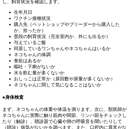
し、飼育状況を確認します。
生年月日
ワクチン接種状況
購入先（ペットショップやブリーダーから購入した
か、拾ったか）
普段の飼育状況（完全室内か、外にも出るか）
与えているご飯
同居しているワンちゃんやネコちゃんはいるか
ネコちゃんの体調
食欲はあるか
嘔吐・下痢がないか
水を飲む量が多くないか
おしっこは正常か（尿回数や尿量が多くないか）
ネコちゃんに関して気になることはないか
●身体検査
まず、ネコちゃんの体重や体温を測ります。次に、獣医師が
ネコちゃんに実際に触り筋肉や関節、リンパ節をチェックし
たり（触診）、聴診器で心臓や肺の呼吸音を聞いたりして
（聴診）病気がないかを調べます。また、口腔内に異常がな