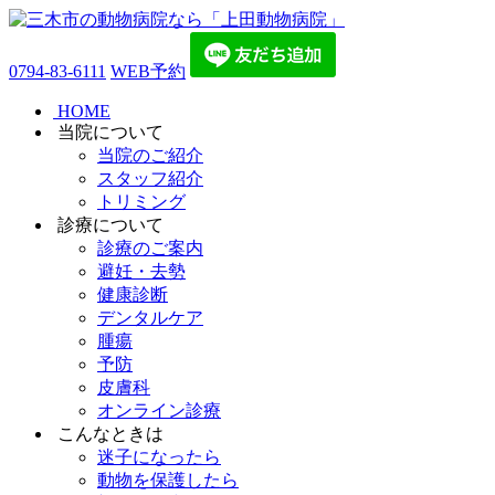
0794-83-6111
WEB予約
HOME
当院について
当院のご紹介
スタッフ紹介
トリミング
診療について
診療のご案内
避妊・去勢
健康診断
デンタルケア
腫瘍
予防
皮膚科
オンライン診療
こんなときは
迷子になったら
動物を保護したら