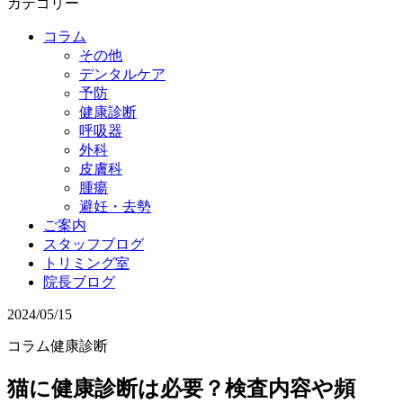
カテゴリー
コラム
その他
デンタルケア
予防
健康診断
呼吸器
外科
皮膚科
腫瘍
避妊・去勢
ご案内
スタッフブログ
トリミング室
院長ブログ
2024/05/15
コラム
健康診断
猫に健康診断は必要？検査内容や頻