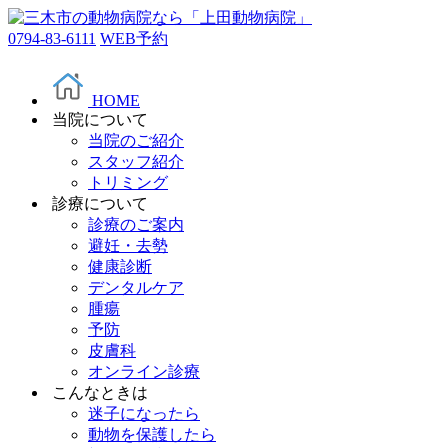
0794-83-6111
WEB予約
HOME
当院について
当院のご紹介
スタッフ紹介
トリミング
診療について
診療のご案内
避妊・去勢
健康診断
デンタルケア
腫瘍
予防
皮膚科
オンライン診療
こんなときは
迷子になったら
動物を保護したら