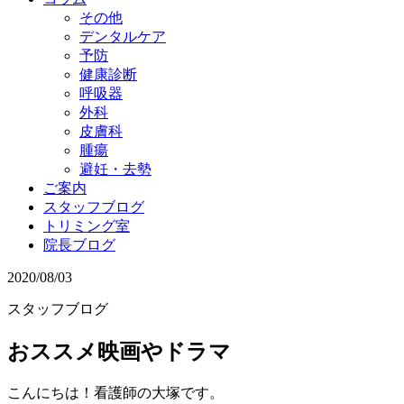
その他
デンタルケア
予防
健康診断
呼吸器
外科
皮膚科
腫瘍
避妊・去勢
ご案内
スタッフブログ
トリミング室
院長ブログ
2020/08/03
スタッフブログ
おススメ映画やドラマ
こんにちは！看護師の大塚です。