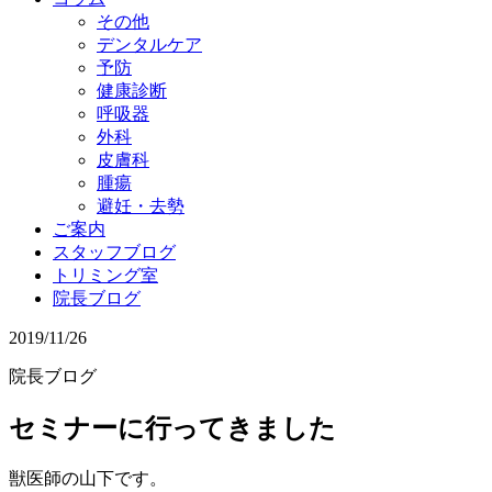
その他
デンタルケア
予防
健康診断
呼吸器
外科
皮膚科
腫瘍
避妊・去勢
ご案内
スタッフブログ
トリミング室
院長ブログ
2019/11/26
院長ブログ
セミナーに行ってきました
獣医師の山下です。