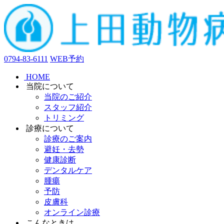
0794-83-6111
WEB予約
HOME
当院について
当院のご紹介
スタッフ紹介
トリミング
診療について
診療のご案内
避妊・去勢
健康診断
デンタルケア
腫瘍
予防
皮膚科
オンライン診療
こんなときは