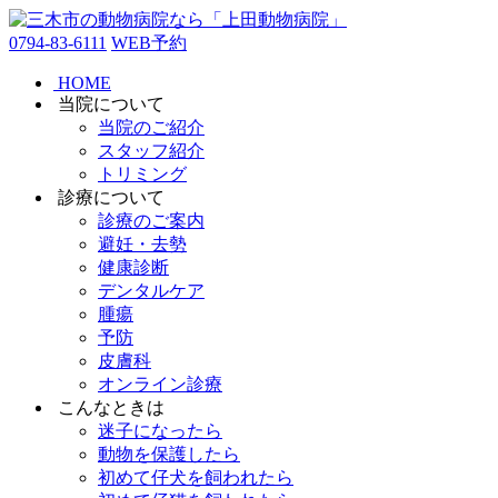
0794-83-6111
WEB予約
HOME
当院について
当院のご紹介
スタッフ紹介
トリミング
診療について
診療のご案内
避妊・去勢
健康診断
デンタルケア
腫瘍
予防
皮膚科
オンライン診療
こんなときは
迷子になったら
動物を保護したら
初めて仔犬を飼われたら